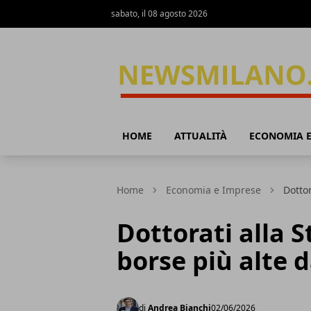
sabato, il 08 agosto 2026
News Milano
HOME
ATTUALITÀ
ECONOMIA E
Home
Economia e Imprese
Dottor
Dottorati alla S
borse più alte 
di
Andrea Bianchi
02/06/2026