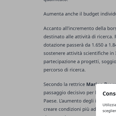
Aumenta anche il budget individu
Accanto all’incremento della bor
destinato alle attività di ricerca.
dotazione passerà da 1.650 a 1.8
sostenere attività scientifiche in 
partecipazione a progetti, soggior
percorso di ricerca.
Secondo la rettrice
Marina Bram
passaggio decisivo per lo svilupp
Cons
Paese. L’aumento degli importi c
Utilizzi
creare condizioni più adeguate a
sceglie