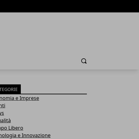
Cerca
TEGORIE
nomia e Imprese
nti
ws
alità
po Libero
nologia e Innovazione