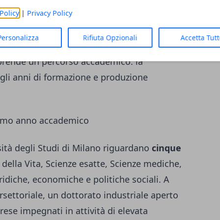
Policy
|
Privacy Policy
ilano intende rafforzare la propria
Personalizza
Rifiuta Opzionali
Accetta Tut
della ricerca, intervenendo su uno degli
raprende un percorso accademico: la
gli anni di formazione e produzione
ssimo anno accademico
sità degli Studi di Milano riguardano
cinque
 della Vita, Scienze esatte, Scienze mediche,
idiche, economiche e politiche sociali. A
settoriale, un dottorato industriale aperto
rese impegnati in attività di elevata