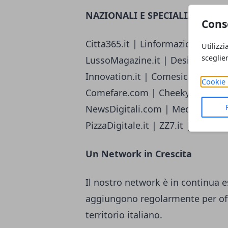
NAZIONALI E SPECIALIZZATE
Cons
Citta365.it | Linformazione.com | R
Utilizzi
sceglie
LussoMagazine.it | Design-Italia.i
Innovation.it | Comesicalcola.it 
Cookie 
Comefare.com | CheekyMag.it | 
NewsDigitali.com | MediaeSocieta
PizzaDigitale.it | ZZ7.it | Ideaz
Un Network in Crescita
Il nostro network è in continua 
aggiungono regolarmente per off
territorio italiano.