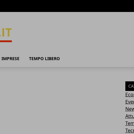
 IMPRESE
TEMPO LIBERO
CA
Eco
Eve
Ne
Attu
Tem
Tec