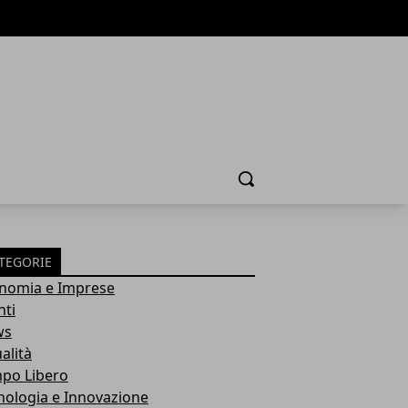
Cerca
TEGORIE
nomia e Imprese
nti
ws
alità
po Libero
nologia e Innovazione