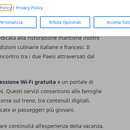
i viaggiatori per buona parte del percorso
Policy
|
Privacy Policy
Personalizza
Rifiuta Opzionali
Accetta Tut
bar, dove sono proposti
dessert speciali
edicata alla ristorazione mantiene inoltre
zioni culinarie italiane e francesi. Il
ncontro tra i due Paesi attraversati dal
ssione Wi-Fi gratuita
e un portale di
i. Questi servizi consentono alle famiglie
orse sul treno, tra contenuti digitali,
cate ai passeggeri più giovani.
are continuità all’esperienza della vacanza.