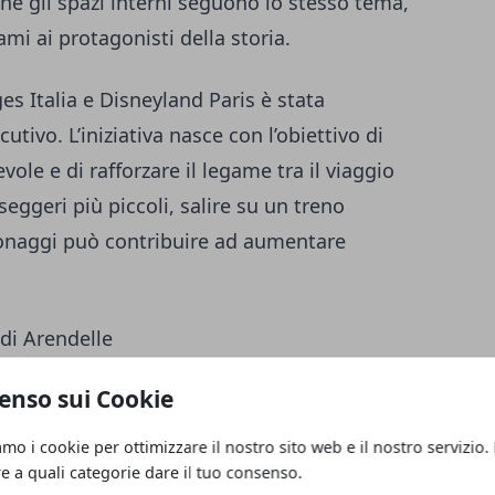
he gli spazi interni seguono lo stesso tema,
ami ai protagonisti della storia.
s Italia e Disneyland Paris è stata
utivo. L’iniziativa nasce con l’obiettivo di
vole e di rafforzare il legame tra il viaggio
seggeri più piccoli, salire su un treno
rsonaggi può contribuire ad aumentare
 di Arendelle
enso sui Cookie
o riguarda diversi elementi. Gli esterni
 mentre negli scomparti compaiono
amo i cookie per ottimizzare il nostro sito web e il nostro servizio.
ati al film. Il risultato è un ambiente nel
re a quali categorie dare il tuo consenso.