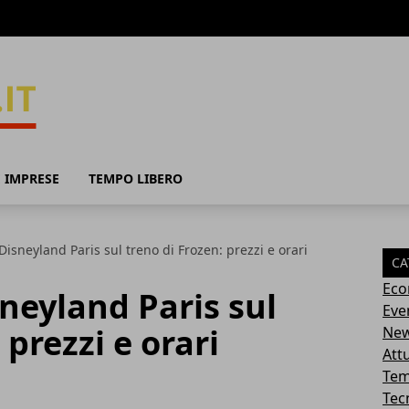
 IMPRESE
TEMPO LIBERO
isneyland Paris sul treno di Frozen: prezzi e orari
CA
Eco
neyland Paris sul
Eve
 prezzi e orari
Ne
Attu
Tem
Tec