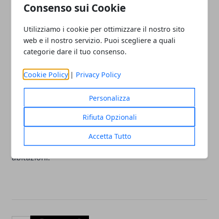
Consenso sui Cookie
commesse con modalità differenti, è stata invece
applicata la misura del divieto di dimora in
Utilizziamo i cookie per ottimizzare il nostro sito
Lombardia.
web e il nostro servizio. Puoi scegliere a quali
categorie dare il tuo consenso.
A entrambe le vittime, al momento della denuncia,
Cookie Policy
|
Privacy Policy
sono stati restituiti tutti i beni preziosi e il denaro
sottratti. L’operazione conferma l’attenzione
Personalizza
investigativa sul fenomeno dei raggiri agli anziani,
spesso costruiti attraverso telefonate insistenti, falsi
Rifiuta Opzionali
allarmi giudiziari e la presenza di complici incaricati
Accetta Tutto
di ritirare denaro o gioielli direttamente nelle
abitazioni.