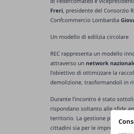
di Federcomated e vicepresiden
Freri
, presidente del Consorzio R
Confcommercio Lombardia
Giov
Un modello di edilizia circolare
REC rappresenta un modello innov
attraverso un
network nazionale 
l’obiettivo di ottimizzare la racco
demolizione, trasformandoli in ri
Durante l’incontro è stato sottol
rispondano soltanto alle sfide am
territorio. La gestione più efficie
Cons
cittadini sia per le imprese, fav