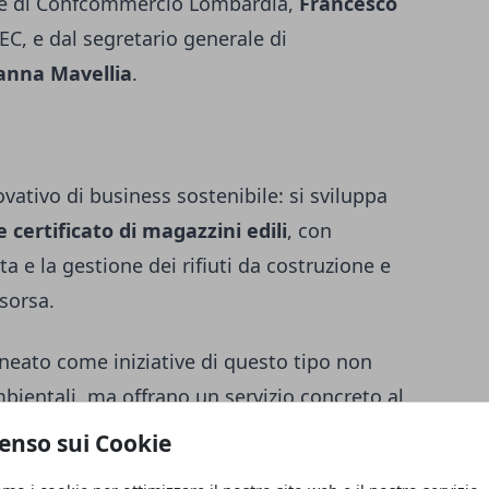
te di Confcommercio Lombardia,
Francesco
EC, e dal segretario generale di
anna Mavellia
.
ativo di business sostenibile: si sviluppa
certificato di magazzini edili
, con
lta e la gestione dei rifiuti da costruzione e
sorsa.
ineato come iniziative di questo tipo non
bientali, ma offrano un servizio concreto al
nte delle risorse genera benefici sia per i
enso sui Cookie
orendo al contempo la nascita di nuovi