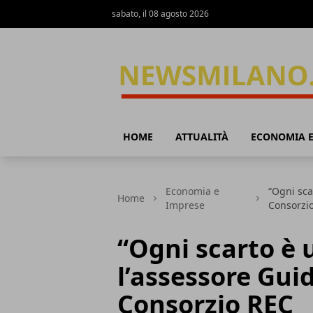
sabato, il 08 agosto 2026
News Milano
HOME
ATTUALITÀ
ECONOMIA E
Economia e
“Ogni scar
Home
Imprese
Consorzi
“Ogni scarto è 
l’assessore Guide
Consorzio REC