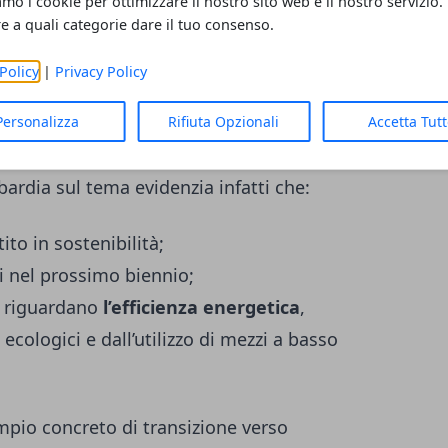
amo i cookie per ottimizzare il nostro sito web e il nostro servizio.
 alla sostenibilità.
re a quali categorie dare il tuo consenso.
reen
Policy
|
Privacy Policy
adro più ampio di crescente attenzione alla
Personalizza
Rifiuta Opzionali
Accetta Tut
ese del terziario lombardo. La quinta
rdia sul tema evidenzia infatti che:
to in sostenibilità;
i nel prossimo biennio;
to riguardano
l’efficienza energetica
,
 ecologici e dall’utilizzo di mezzi a basso
pio concreto di transizione verso