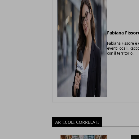
Fabiana Fissor
Fabiana Fissore è w
eventi locali. Racc
con il territorio.
ARTICOLI CORRELATI