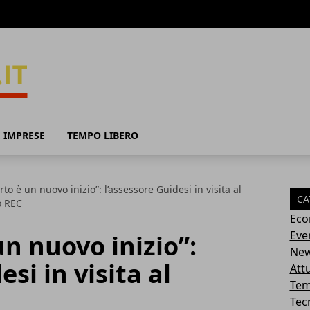
 IMPRESE
TEMPO LIBERO
to è un nuovo inizio”: l’assessore Guidesi in visita al
CA
o REC
Eco
Eve
un nuovo inizio”:
Ne
si in visita al
Attu
Tem
Tec