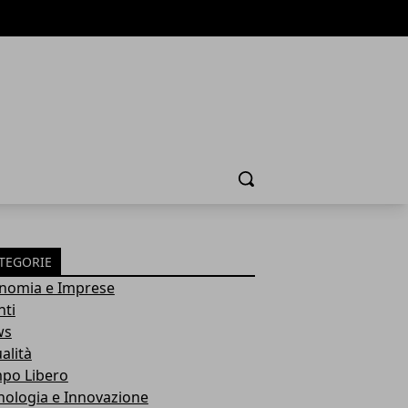
Cerca
TEGORIE
nomia e Imprese
nti
ws
alità
po Libero
nologia e Innovazione