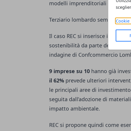
Utilizzi
modelli imprenditoriali improntati
sceglie
Terziario lombardo sempre più g
Cookie 
Il caso REC si inserisce in un qu
sostenibilità da parte delle impr
indagine di Confcommercio Lomba
9 imprese su 10
hanno già investi
il 62%
prevede ulteriori intervent
le principali aree di investimen
seguita dall’adozione di materiali
impatto ambientale.
REC si propone quindi come esem