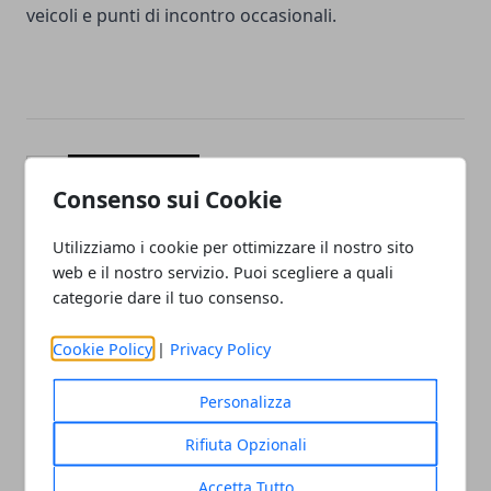
veicoli e punti di incontro occasionali.
Facebook
Twitter
Whatsapp
Consenso sui Cookie
Utilizziamo i cookie per ottimizzare il nostro sito
web e il nostro servizio. Puoi scegliere a quali
Articolo Precedente
Articolo Successivo
categorie dare il tuo consenso.
Come si emette
Milano rilancia “Per un sì
correttamente una fattura
consapevole”: il corso laico
Cookie Policy
|
Privacy Policy
elettronica
che prepara al matrimonio
civile
Personalizza
Rifiuta Opzionali
Accetta Tutto