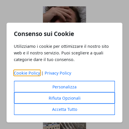
Consenso sui Cookie
Utilizziamo i cookie per ottimizzare il nostro sito
web e il nostro servizio. Puoi scegliere a quali
Come misurare la febbre senza
categorie dare il tuo consenso.
termometro: ascoltare il corpo,
Cookie Policy
|
Privacy Policy
riconoscere i segnali e valutare con
precisione
Personalizza
09/01/2026
Rifiuta Opzionali
Accetta Tutto