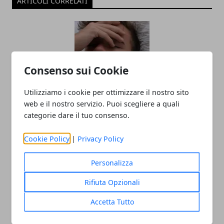
ARTICOLI CORRELATI
Consenso sui Cookie
Utilizziamo i cookie per ottimizzare il nostro sito
web e il nostro servizio. Puoi scegliere a quali
Come misurare la febbre senza
categorie dare il tuo consenso.
termometro: ascoltare il corpo,
riconoscere i segnali e valutare con
Cookie Policy
|
Privacy Policy
precisione
Personalizza
09/01/2026
Rifiuta Opzionali
Accetta Tutto