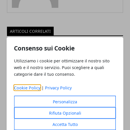
ARTICOLI CORRELATI
Consenso sui Cookie
Utilizziamo i cookie per ottimizzare il nostro sito
web e il nostro servizio. Puoi scegliere a quali
categorie dare il tuo consenso.
Cookie Policy
|
Privacy Policy
Come misurare la febbre senza
Personalizza
termometro: ascoltare il corpo,
riconoscere i segnali e valutare con
Rifiuta Opzionali
precisione
Accetta Tutto
09/01/2026