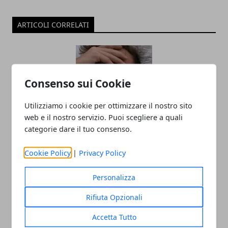
ARTICOLI CORRELATI
Consenso sui Cookie
Utilizziamo i cookie per ottimizzare il nostro sito
web e il nostro servizio. Puoi scegliere a quali
categorie dare il tuo consenso.
Come misurare la febbre senza
termometro: ascoltare il corpo,
Cookie Policy
|
Privacy Policy
riconoscere i segnali e valutare con
Personalizza
precisione
09/01/2026
Rifiuta Opzionali
Accetta Tutto