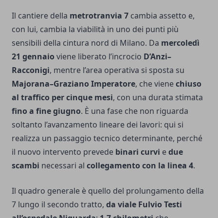
Il cantiere della
metrotranvia 7
cambia assetto e,
con lui, cambia la viabilità in uno dei punti più
sensibili della cintura nord di Milano. Da
mercoledì
21 gennaio
viene liberato l’incrocio
D’Anzi–
Racconigi
, mentre l’area operativa si sposta su
Majorana–Graziano Imperatore
, che viene
chiuso
al traffico per cinque mesi
, con una durata stimata
fino a fine giugno
. È una fase che non riguarda
soltanto l’avanzamento lineare dei lavori: qui si
realizza un passaggio tecnico determinante, perché
il nuovo intervento prevede
binari curvi
e
due
scambi
necessari al
collegamento con la linea 4
.
Il quadro generale è quello del prolungamento della
7 lungo il secondo tratto,
da viale Fulvio Testi
all’ospedale Niguarda
:
1,7 chilometri
che