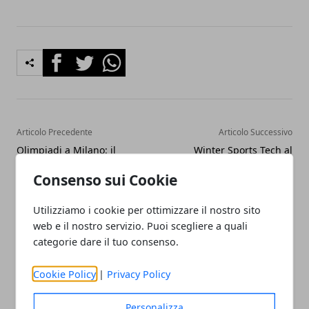
Facebook
Twitter
Whatsapp
Articolo Precedente
Articolo Successivo
Olimpiadi a Milano: il
Winter Sports Tech al
calendario delle chiusure e
Politecnico: la tecnologia
Consenso sui Cookie
le zone interdette (2–6
entra nel conto alla
febbraio)
rovescia per Milano
Cortina 2026
Utilizziamo i cookie per ottimizzare il nostro sito
web e il nostro servizio. Puoi scegliere a quali
categorie dare il tuo consenso.
Cookie Policy
|
Privacy Policy
Personalizza