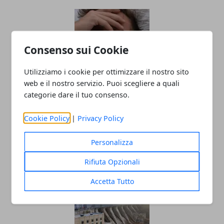
Consenso sui Cookie
Utilizziamo i cookie per ottimizzare il nostro sito
web e il nostro servizio. Puoi scegliere a quali
categorie dare il tuo consenso.
Come misurare la febbre senza
termometro: ascoltare il corpo,
Cookie Policy
|
Privacy Policy
riconoscere i segnali e valutare con
precisione
Personalizza
09/01/2026
Rifiuta Opzionali
Accetta Tutto