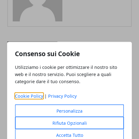
ARTICOLI CORRELATI
Consenso sui Cookie
Utilizziamo i cookie per ottimizzare il nostro sito
web e il nostro servizio. Puoi scegliere a quali
categorie dare il tuo consenso.
Cookie Policy
|
Privacy Policy
Personalizza
Milano accelera, la Lombardia tiene il
passo: il nuovo scenario del Real Estate
Rifiuta Opzionali
26/11/2025
Accetta Tutto