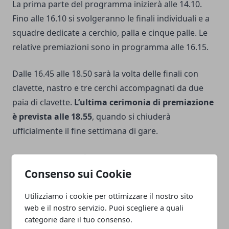
La prima parte del programma inizierà alle 14.10.
Fino alle 16.10 si svolgeranno le finali individuali e a
squadre dedicate a cerchio, palla e cinque palle. Le
relative premiazioni sono in programma alle 16.15.
Dalle 16.45 alle 18.50 sarà la volta delle finali con
clavette, nastro e tre cerchi accompagnati da due
paia di clavette.
L’ultima cerimonia di premiazione
è prevista alle 18.55
, quando si chiuderà
ufficialmente il fine settimana di gare.
La domenica offrirà quindi una sequenza
concentrata di esibizioni, con le atlete chiamate a
Consenso sui Cookie
giocarsi le posizioni più importanti senza possibilità
Utilizziamo i cookie per ottimizzare il nostro sito
di recuperare eventuali errori.
web e il nostro servizio. Puoi scegliere a quali
categorie dare il tuo consenso.
Biglietti e informazioni per assistere alle gare