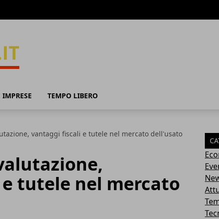
 IMPRESE
TEMPO LIBERO
tazione, vantaggi fiscali e tutele nel mercato dell'usato
CA
Eco
valutazione,
Eve
i e tutele nel mercato
Ne
Attu
Tem
Tec