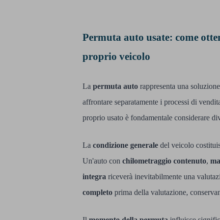
Permuta auto usate: come otten
proprio veicolo
La
permuta auto
rappresenta una soluzione e
affrontare separatamente i processi di vendit
proprio usato è fondamentale considerare dive
La
condizione generale
del veicolo costitui
Un'auto con
chilometraggio contenuto
,
ma
integra
riceverà inevitabilmente una valutazi
completo
prima della valutazione, conservando
Il
momento della permuta
influisce signifi