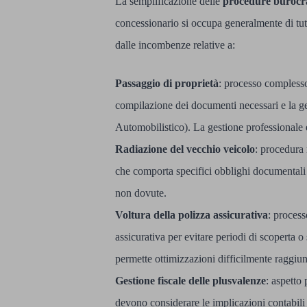
La semplificazione delle
procedure burocr
concessionario si occupa generalmente di tut
dalle incombenze relative a:
Passaggio di proprietà
: processo complesso
compilazione dei documenti necessari e la ge
Automobilistico). La gestione professionale e
Radiazione del vecchio veicolo
: procedura 
che comporta specifici obblighi documentali 
non dovute.
Voltura della polizza assicurativa
: proces
assicurativa per evitare periodi di scoperta 
permette ottimizzazioni difficilmente raggi
Gestione fiscale delle plusvalenze
: aspetto
devono considerare le implicazioni contabili