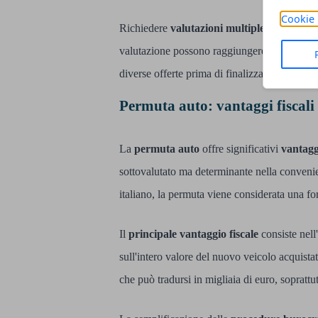
Cookie 
Richiedere
valutazioni multiple
da diversi 
valutazione possono raggiungere il 15-20% pe
diverse offerte prima di finalizzare qualsias
Permuta auto: vantaggi fiscali
La
permuta auto
offre significativi
vantaggi
sottovalutato ma determinante nella convenie
italiano, la permuta viene considerata una f
Il
principale vantaggio fiscale
consiste nell
sull'intero valore del nuovo veicolo acquis
che può tradursi in migliaia di euro, soprattut