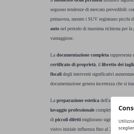
seguono tendenze di mercato prevedibili: con
primavera, mentre i SUV registrano picchi d
auto
nel periodo di massima richiesta per la 
vantaggiose.
La
documentazione completa
rappresenta 
certificato di proprietà
, il
libretto dei tagl
fiscali
degli interventi significativi aumentan
documentazione genera incertezza che si tr
La
preparazione estetica
dell'auto costitui
Cons
lavaggio professionale
completo di interni e
di
piccoli difetti
migliorano significativamen
Utilizzi
sceglie
visivo iniziale influenza fino al 30% la valut