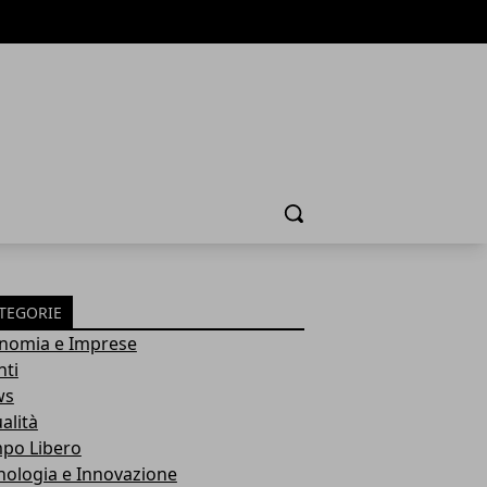
Cerca
TEGORIE
nomia e Imprese
nti
ws
alità
po Libero
nologia e Innovazione