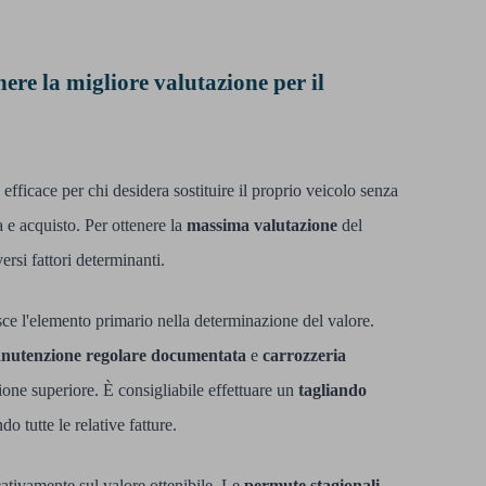
ere la migliore valutazione per il
fficace per chi desidera sostituire il proprio veicolo senza
a e acquisto. Per ottenere la
massima valutazione
del
rsi fattori determinanti.
sce l'elemento primario nella determinazione del valore.
nutenzione regolare documentata
e
carrozzeria
one superiore. È consigliabile effettuare un
tagliando
 tutte le relative fatture.
cativamente sul valore ottenibile. Le
permute stagionali