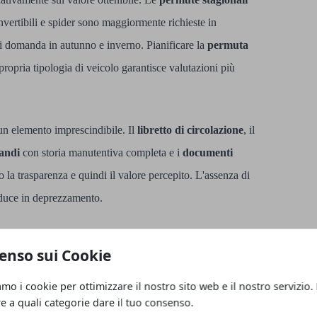
vertibili e spider sono maggiormente richieste in
i domanda in autunno e inverno. Pianificare la
permuta
propria tipologia di veicolo garantisce valutazioni più
un elemento imprescindibile. Il
libretto di circolazione
, il
iandi
con storia manutentiva completa e i
documenti
o la trasparenza e quindi il valore percepito. L'assenza di
aduce in deprezzamento.
sce un investimento a basso costo con alto ritorno. Un
enso sui Cookie
d esterni, la
lucidatura della carrozzeria
e l'eliminazione
te la prima impressione. Studi dimostrano che l'impatto
amo i cookie per ottimizzare il nostro sito web e il nostro servizio.
re a quali categorie dare il tuo consenso.
azione finale.