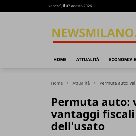
venerdì, il 07 agosto 2026
News Milano
HOME
ATTUALITÀ
ECONOMIA E
Home
Attualità
Permuta auto: valu
Permuta auto: 
vantaggi fiscal
dell'usato