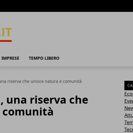
 IMPRESE
TEMPO LIBERO
una riserva che unisce natura e comunità
CA
Eco
, una riserva che
Eve
e comunità
Ne
Attu
Tem
Tec