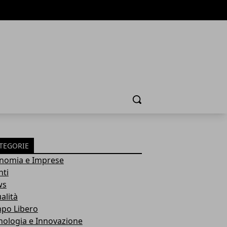
Cerca
TEGORIE
nomia e Imprese
nti
ws
alità
po Libero
nologia e Innovazione