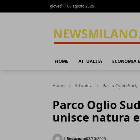
giovedì, il 06 agosto 2026
News Milano
HOME
ATTUALITÀ
ECONOMIA E
Home
Attualità
Parco Oglio Sud, 
Parco Oglio Sud
unisce natura 
di
Redazione
03/10/2025