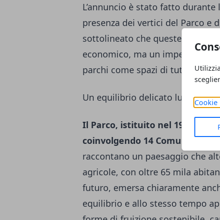
L’annuncio è stato fatto durante l
presenza dei vertici del Parco e 
sottolineato che queste risorse
Cons
economico, ma un impegno costant
Utilizzi
parchi come spazi di tutela, educ
sceglie
Un equilibrio delicato lungo il f
Cookie 
Il Parco, istituito nel 1988, si 
coinvolgendo 14 Comuni tra C
raccontano un paesaggio che alte
agricole, con oltre 65 mila abitant
futuro, emersa chiaramente anche
equilibrio e allo stesso tempo a
forme di fruizione sostenibile, ca