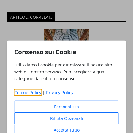
ARTICOLI CORRELATI
Consenso sui Cookie
Utilizziamo i cookie per ottimizzare il nostro sito
web e il nostro servizio. Puoi scegliere a quali
categorie dare il tuo consenso.
Milano accelera, la Lombardia tiene il
passo: il nuovo scenario del Real Estate
Cookie Policy
|
Privacy Policy
26/11/2025
Personalizza
Rifiuta Opzionali
Accetta Tutto