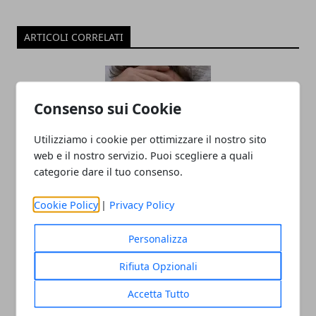
ARTICOLI CORRELATI
Consenso sui Cookie
Utilizziamo i cookie per ottimizzare il nostro sito
web e il nostro servizio. Puoi scegliere a quali
categorie dare il tuo consenso.
Come misurare la febbre senza
Cookie Policy
|
Privacy Policy
termometro: ascoltare il corpo,
riconoscere i segnali e valutare con
Personalizza
precisione
Rifiuta Opzionali
09/01/2026
Accetta Tutto