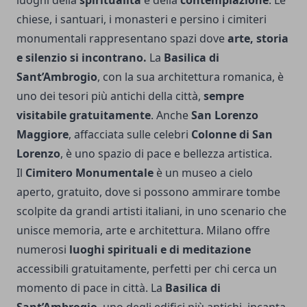
chiese, i santuari, i monasteri e persino i cimiteri
monumentali rappresentano spazi dove
arte, storia
e silenzio si incontrano.
La
Basilica di
Sant’Ambrogio
, con la sua architettura romanica, è
uno dei tesori più antichi della città,
sempre
visitabile gratuitamente
. Anche
San Lorenzo
Maggiore
, affacciata sulle celebri
Colonne di San
Lorenzo
, è uno spazio di pace e bellezza artistica.
Il
Cimitero Monumentale
è un museo a cielo
aperto, gratuito, dove si possono ammirare tombe
scolpite da grandi artisti italiani, in uno scenario che
unisce memoria, arte e architettura. Milano offre
numerosi
luoghi spirituali e di meditazione
accessibili gratuitamente, perfetti per chi cerca un
momento di pace in città. La
Basilica di
Sant’Ambrogio
, uno degli edifici più antichi, incanta