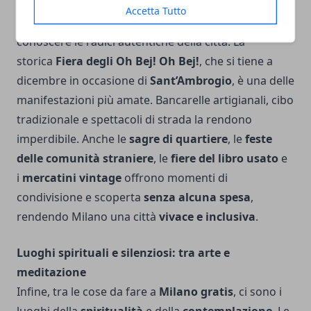
animano la città tutto l’anno. Questi eventi
Accetta Tutto
sono
sempre gratuiti
, e offrono un’occasione per
conoscere le radici autentiche della città. La
storica
Fiera degli Oh Bej! Oh Bej!
, che si tiene a
dicembre in occasione di
Sant’Ambrogio
, è una delle
manifestazioni più amate. Bancarelle artigianali, cibo
tradizionale e spettacoli di strada la rendono
imperdibile. Anche le
sagre di quartiere
, le
feste
delle comunità straniere
, le
fiere del libro usato
e
i
mercatini vintage
offrono momenti di
condivisione e scoperta
senza alcuna spesa
,
rendendo Milano una città
vivace e inclusiva
.
Luoghi spirituali e silenziosi: tra arte e
meditazione
Infine, tra le cose da fare a
Milano gratis
, ci sono i
luoghi della
spiritualità
e della
contemplazione
. Le