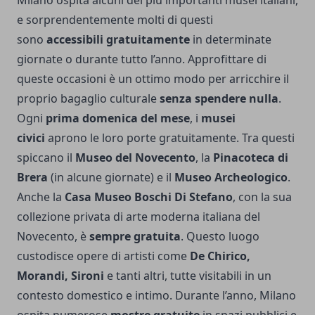
e sorprendentemente molti di questi
sono
accessibili gratuitamente
in determinate
giornate o durante tutto l’anno. Approfittare di
queste occasioni è un ottimo modo per arricchire il
proprio bagaglio culturale
senza spendere nulla
.
Ogni
prima domenica del mese
, i
musei
civici
aprono le loro porte gratuitamente. Tra questi
spiccano il
Museo del Novecento
, la
Pinacoteca di
Brera
(in alcune giornate) e il
Museo Archeologico
.
Anche la
Casa Museo Boschi Di Stefano
, con la sua
collezione privata di arte moderna italiana del
Novecento, è
sempre gratuita
. Questo luogo
custodisce opere di artisti come
De Chirico,
Morandi, Sironi
e tanti altri, tutte visitabili in un
contesto domestico e intimo. Durante l’anno, Milano
ospita numerose
mostre gratuite
in spazi pubblici e