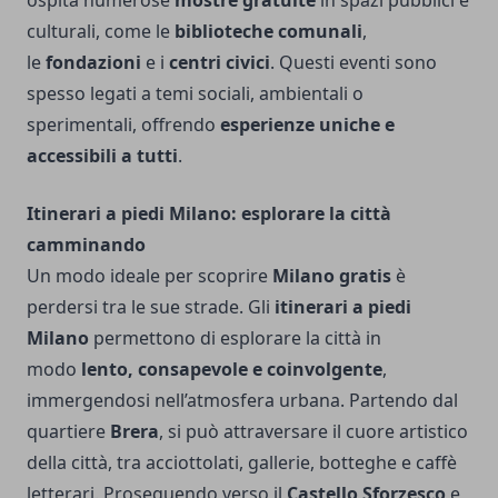
culturali, come le
biblioteche comunali
,
le
fondazioni
e i
centri civici
. Questi eventi sono
spesso legati a temi sociali, ambientali o
sperimentali, offrendo
esperienze uniche e
accessibili a tutti
.
Itinerari a piedi Milano: esplorare la città
camminando
Un modo ideale per scoprire
Milano gratis
è
perdersi tra le sue strade. Gli
itinerari a piedi
Milano
permettono di esplorare la città in
modo
lento, consapevole e coinvolgente
,
immergendosi nell’atmosfera urbana. Partendo dal
quartiere
Brera
, si può attraversare il cuore artistico
della città, tra acciottolati, gallerie, botteghe e caffè
letterari. Proseguendo verso il
Castello Sforzesco
e