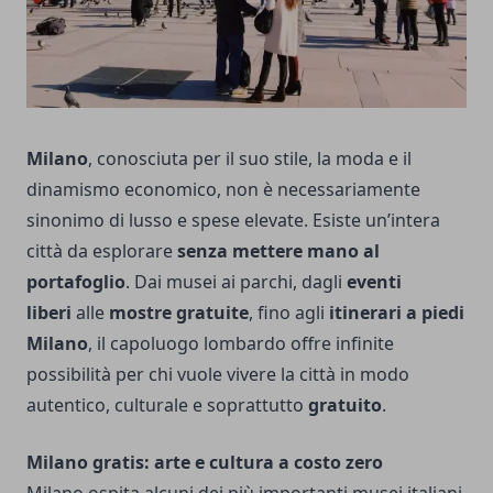
Milano
, conosciuta per il suo stile, la moda e il
dinamismo economico, non è necessariamente
sinonimo di lusso e spese elevate. Esiste un’intera
città da esplorare
senza mettere mano al
portafoglio
. Dai musei ai parchi, dagli
eventi
liberi
alle
mostre gratuite
, fino agli
itinerari a piedi
Milano
, il capoluogo lombardo offre infinite
possibilità per chi vuole vivere la città in modo
autentico, culturale e soprattutto
gratuito
.
Milano gratis: arte e cultura a costo zero
Milano ospita alcuni dei più importanti musei italiani,