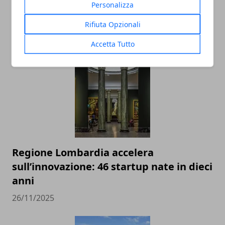
Personalizza
Milano accelera, la Lombardia tiene il
Rifiuta Opzionali
passo: il nuovo scenario del Real Estate
26/11/2025
Accetta Tutto
Regione Lombardia accelera
sull’innovazione: 46 startup nate in dieci
anni
26/11/2025