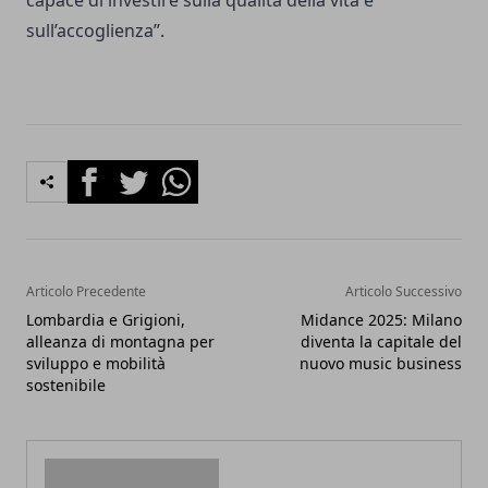
capace di investire sulla qualità della vita e
sull’accoglienza”.
Facebook
Twitter
Whatsapp
Articolo Precedente
Articolo Successivo
Lombardia e Grigioni,
Midance 2025: Milano
alleanza di montagna per
diventa la capitale del
sviluppo e mobilità
nuovo music business
sostenibile